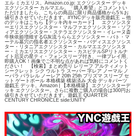
エル ミカエリス。Amazon.co.jp: エクソシスター デッキ
エクソシスター カルマエル。「購入希望」とコメントい
ただけましたら、こちらの商品に限り商品価格から5％お
値引きさせていただきます。#YNCデッキ販売遊戯王 ←他
のデッキはこちら【デッキ内キーカード】 エクソシスタ
ーエリスエクソシスター・マルファエクソシスター・ソフ
ィアエクソシスター・ステラエクソシスター・イレーヌ斎
牛狭依姫増殖するG灰流うららエクソシスター・バト・マ
ーテル墓穴の指名者エクソシスター・バディスエクソシス
ター・リタニアエクソシスター・カルマエエクソシスタ
ー・ミカエリスエクソシスター・カスピテルSPリトルナ
イト厄災の星ティ・フォンスリーブ付き、一律プレイ用、
即購入OK！画像でご不明な点があれば気軽にコメントく
ださい！ 【検索】まとめ売り レリーフ アルティメット
シークレット シク ウルトラ スーパー 字レア ノーマル ノ
ーパラ パラレル ノーレア 20th 25th プリズマ スリーブ セ
ット ゲートボール 本格構築 構築済み 大会 デッキパーツ
遊戯王 デッキ。Amazon | 【本格構築】 エクソシスターデ
ッキ エクソシスター。さらに複数ご購入の場合は300円お
値引きさせていただきます。遊戯王 QUARTER
CENTURY CHRONICLE side:UNITY