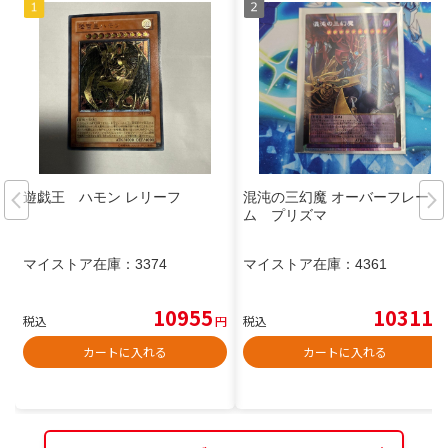
遊戯王 ハモン レリーフ
混沌の三幻魔 オーバーフレー
ム プリズマ
マイストア在庫：
3374
マイストア在庫：
4361
10955
10311
税込
円
税込
円
カートに入れる
カートに入れる