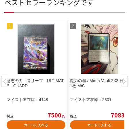
ベストセラーランキングです
意志の力 スリーブ ULTIMAT
魔力の櫃 / Mana Vault 2X2 日版
E GUARD
1枚 MtG
マイストア在庫：
4148
マイストア在庫：
2631
7500
7083
税込
円
税込
円
カートに入れる
カートに入れる