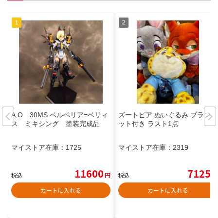
A.O 30MS ベルベリア=ベリィ
ズートピア ぬいぐるみ ブランケ
ス ミキシング 塗装完成品
ット付き ラスト1点
マイストア在庫：
1725
マイストア在庫：
2319
11600
7125
税込
円
税込
円
カートに入れる
カートに入れる