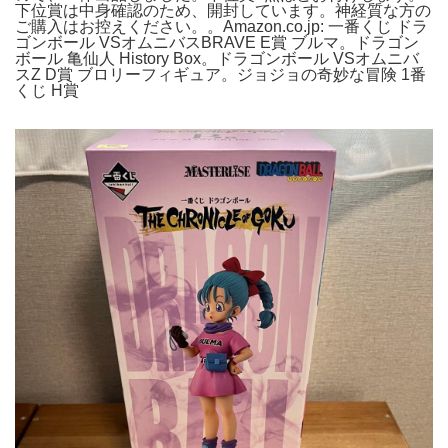
下位賞は中身確認のため、開封しています。神経質な方の
ご購入はお控えください。。Amazon.co.jp: 一番くじ ドラ
ゴンボール VSオムニバスBRAVE E賞 ブルマ。ドラゴン
ボール 亀仙人 History Box。ドラゴンボール VSオムニバ
スZ D賞 ブロリーフィギュア。ジョジョの奇妙な冒険 1番
くじ H賞