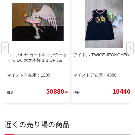
コトブキヤ カードキャプターさ
アイドル TWICE JEONGYEON
くら 1/6 木之本桜 3rd OP ver.
マイストア在庫：
1299
マイストア在庫：
4380
50880
10440
税込
円
税込
円
近くの売り場の商品