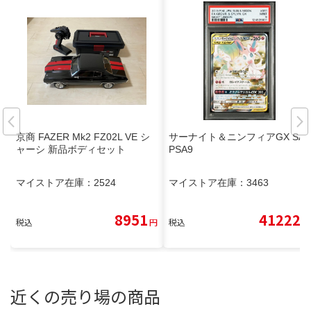
京商 FAZER Mk2 FZ02L VE シ
サーナイト＆ニンフィアGX SA
ャーシ 新品ボディセット
PSA9
マイストア在庫：
2524
マイストア在庫：
3463
8951
41222
税込
円
税込
円
近くの売り場の商品